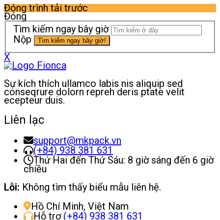
Đóng trình tải trước
Đóng
Tìm kiếm ngay bây giờ
Nộp
X
Sự kích thích ullamco labis nis aliquip sed
conseqrure dolorn repreh deris ptate velit
ecepteur duis.
Liên lạc
support@mkpack.vn
(+84) 938 381 631
Thứ Hai đến Thứ Sáu: 8 giờ sáng đến 6 giờ
chiều
Lỗi:
Không tìm thấy biểu mẫu liên hệ.
Hồ Chí Minh, Việt Nam
Hỗ trợ
(+84) 938 381 631