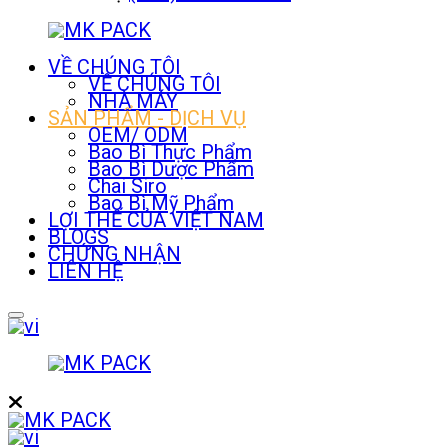
VỀ CHÚNG TÔI
VỀ CHÚNG TÔI
NHÀ MÁY
SẢN PHẨM - DỊCH VỤ
OEM/ ODM
Bao Bì Thực Phẩm
Bao Bì Dược Phẩm
Chai Siro
Bao Bì Mỹ Phẩm
LỢI THẾ CỦA VIỆT NAM
BLOGS
CHỨNG NHẬN
LIÊN HỆ