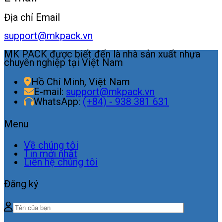
Địa chỉ Email
support@mkpack.vn
MK PACK được biết đến là nhà sản xuất nhựa
chuyên nghiệp tại Việt Nam
Hồ Chí Minh, Việt Nam
E-mail:
support@mkpack.vn
WhatsApp:
(+84) - 938 381 631
Menu
Về chúng tôi
Tin mới nhất
Liên hệ chúng tôi
Đăng ký