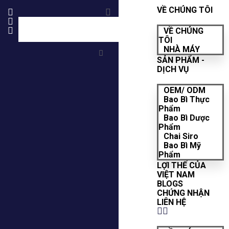
VỀ CHÚNG TÔI
VỀ CHÚNG
TÔI
NHÀ MÁY
SẢN PHẨM -
DỊCH VỤ
OEM/ ODM
Bao Bì Thực
Phẩm
Bao Bì Dược
Phẩm
Chai Siro
Bao Bì Mỹ
Phẩm
LỢI THẾ CỦA
VIỆT NAM
BLOGS
CHỨNG NHẬN
LIÊN HỆ