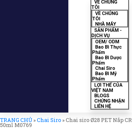
VỀ CHÚNG
TÔI
VỀ CHÚNG
TÔI
NHÀ MÁY
SẢN PHẨM -
DỊCH VỤ
OEM/ ODM
Bao Bì Thực
Phẩm
Bao Bì Dược
Phẩm
Chai Siro
Bao Bì Mỹ
Phẩm
LỢI THẾ CỦA
VIỆT NAM
BLOGS
CHỨNG NHẬN
LIÊN HỆ
TRANG CHỦ
»
Chai Siro
»
Chai siro Ø28 PET Nắp CR
50ml M0769