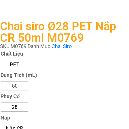
Chai siro Ø28 PET Nắp
CR 50ml M0769
SKU
M0769
Danh Mục
Chai Siro
Chất Liệu
PET
Dung Tích (mL)
50
Phuy Cổ
28
Nắp
Nắp CR